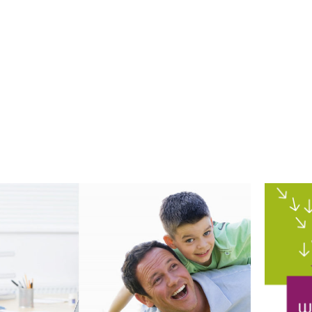
ruf sowie Region Aachen
en, Einladungen